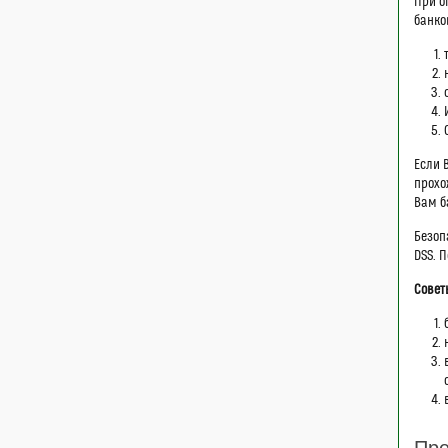
При о
банко
Если 
прохо
Вам б
Безоп
DSS. 
Совет
Пре