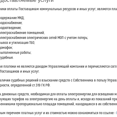
ники оплаты Поставщикам коммунальных ресурсов и иных услуг, являются пла
содержание МКД;
водоснабжение;
водоотведение;
электроснабжение помещений;
электроснабжение электрических сетей МОП с учетом потерь;
вывоз и утилизация ТБО;
домофон;
выполненные работы;
судебные.
е платежи не являются доходом Управляющей компании и перечисляются согл
 Поставщиков и иных услуг.
аличии судебных решений о взыскании средств с Собственника в пользу Упр
дности, определенной ст.319 ГК РФ.
 денежных средств, необходимая для оплаты электроэнергии для освещения ме
вующих тарифов на электроэнергию на день оплаты и, исходя из показаний пр
венниками пропорционально площади помещений, находящихся в их собственнос
ным перечнем платных услуг и их стоимостью можно ознакомиться по ссылке -