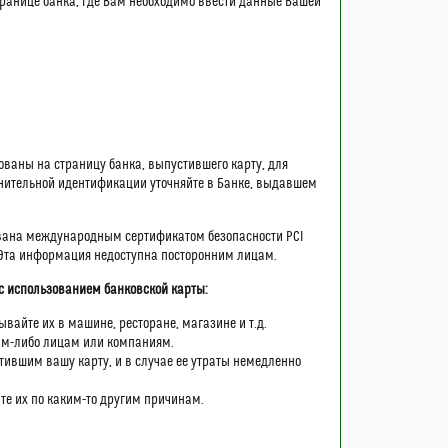
транице банка, где Вам необходимо ввести данные Вашей
ованы на страницу банка, выпустившего карту, для
нительной идентификации уточняйте в Банке, выдавшем
ована международным сертификатом безопасности PCI
 Эта информация недоступна посторонним лицам.
с использованием банковской карты:
ывайте их в машине, ресторане, магазине и т.д.
ким-либо лицам или компаниям.
стившим вашу карту, и в случае ее утраты немедленно
те их по каким-то другим причинам.