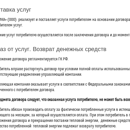
тавка услуг
ИКА» (ООО) реализует и поставляет услуги потребителям на основании догово
бителем услуг.
ние услуг потребителю осуществляется после заключения договора и до момент
аз от услуг. Возврат денежных средств
ржение договора регламентируется ГК РФ.
битель вправе расторгнуть договор при условии полной оплаты использованных
етствующее уведомление управляющей компании.
ляющая компания оказывает услуги в соответствии с Федеральными законами
ченного с потребителем договора.
едмета договора следует, что оказанная услуга потребителю, не может быть во
битель обязан производить оплату за фактически потребленные услуги в истекш
ющего за месяцем, за который осуществляется оплата. При этом потребитель в
ржения договора и прекращения поставки тепловой энергии, денежные сред
ество потребленной тепловой энергии подлежат возврату потребителю.