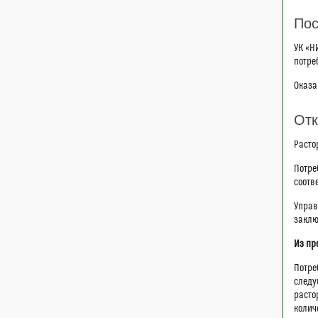
Пос
УК «Н
потре
Оказа
Отк
Расто
Потре
соотв
Управ
заклю
Из пр
Потре
следу
расто
колич