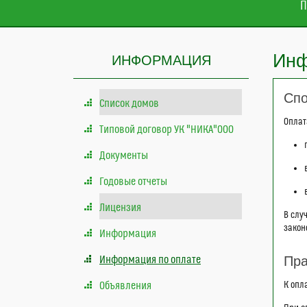
П
Инф
ИНФОРМАЦИЯ
Спо
Список домов
Оплат
Типовой договор УК "НИКА"ООО
Документы
Годовые отчеты
Лицензия
В слу
закон
Информация
Пра
Информация по оплате
Объявления
К опл