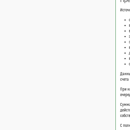
Источ
Данны
счета
При н
очере
Сумма
дейст
собст
С пол