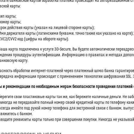
плате банковской картой обработка платежа происходит на авторизационной с
вской карты:
тип карты;
номер карты;
срок действия карты (указан на лицевой стороне карты);
Имя держателя карты (латинскими буквами, точно также как указано на карте);
CVC2/CVV2 код (цифры на обороте карты).
Ваша карта подключена к услуге 3D-Secure, Вы будете автоматически переадрес
ждения процедуры аутентификации. Информацию о правилах и методах допол
анковскую карту.
асность обработки интернет-платежей через платежный шлюз банка гарантир
Передача информации происходит с применением технологии шифрования SSL.
ы и рекомендации по необходимым мерам безопасности проведения платежей 
берегите свои пластиковые карты так же, как бережете наличные деньги. Не заб
никогда не передавайте полный номер своей кредитной карты по телефону ка
всегда имейте под рукой номер телефона для экстренной связи с банком, выпу
свяжитесь с банком.
вводите реквизиты карты только при совершении покупки. Никогда не указывай
доставляемые услуги